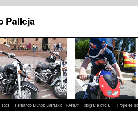
 Palleja
e soci
Fernando Muñoz Carrasco «RANDY», biografia oficial
Properes sor