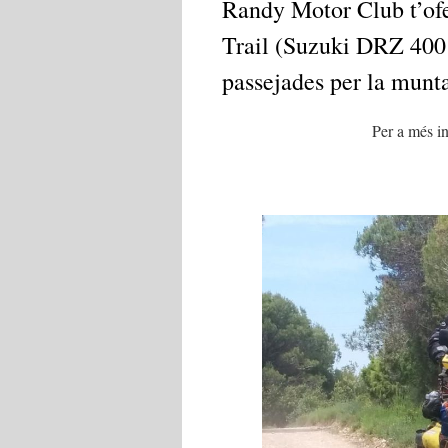
Randy
Motor
Club
t’of
Trail
(Suzuki DRZ 400
passejades per la munt
Per a més
i