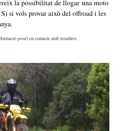
ereix
la possibilitat de
llogar
una moto
 S
)
si vols
provar
això del
offroad i les
anya.
nformació
posa’t en
contacte
amb
nosaltres
.