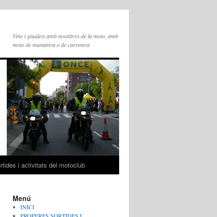
Vine i gaudeix amb nosaltres de la moto, amb
moto de muntanya o de carretera
tides i activitats del motoclub
Menú
INICI
PROPERES SORTIDES I