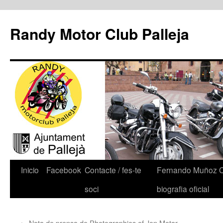
Randy Motor Club Palleja
Inicio
Facebook
Contacte / fes-te
Fernando Muñoz 
soci
biografia oficial
←
Nota de prensa de Photographies of Jon Motar