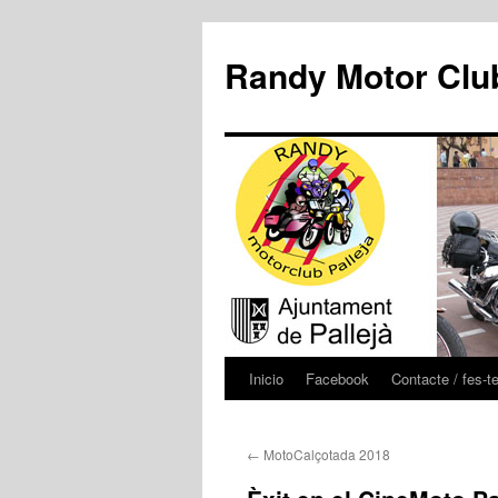
Randy Motor Club
Inicio
Facebook
Contacte / fes-t
←
MotoCalçotada 2018