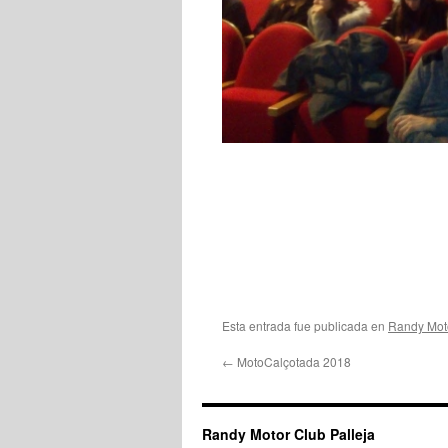
Esta entrada fue publicada en
Randy Moto
←
MotoCalçotada 2018
Randy Motor Club Palleja