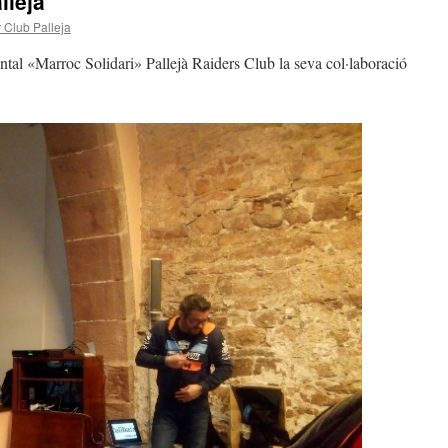
llejà
 Club Palleja
ntal «Marroc Solidari» Pallejà Raiders Club la seva col·laboració