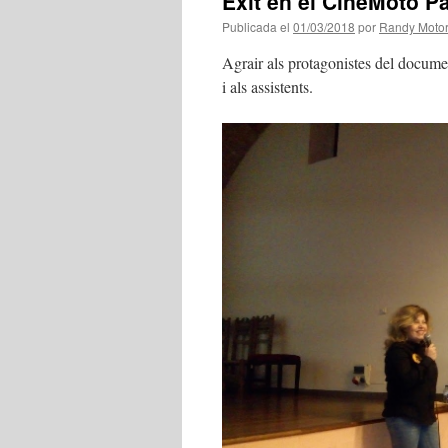
Èxit en el CineMoto Pa
Publicada el
01/03/2018
por
Randy Motor
Agrair als protagonistes del docume
i als assistents.