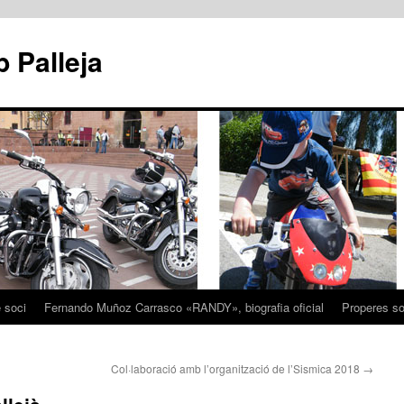
 Palleja
e soci
Fernando Muñoz Carrasco «RANDY», biografia oficial
Properes sor
Col·laboració amb l’organització de l’Sismica 2018
→