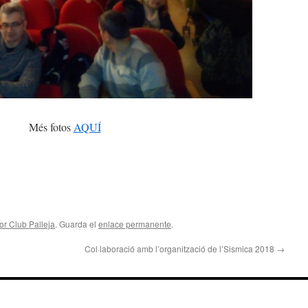
Més fotos
AQUÍ
r Club Palleja
. Guarda el
enlace permanente
.
Col·laboració amb l’organització de l’Sismica 2018
→