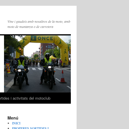
Vine i gaudeix amb nosaltres de la moto, amb
moto de muntanya o de carretera
tides i activitats del motoclub
Menú
INICI
PROPERES SORTIDES I