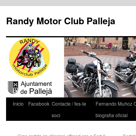
Randy Motor Club Palleja
Inicio
Facebook
Contacte / fes-te
Fernando Muñoz 
soci
biografia oficial
←
Gran sortida (ja clàssica) offroad cap a Sort !!
Sortid