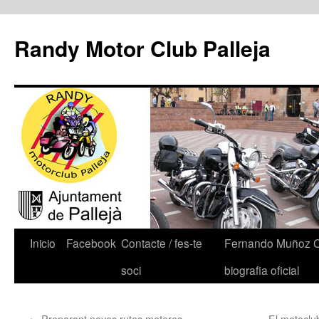
Randy Motor Club Palleja
Inicio
Facebook
Contacte / fes-te
Fernando Muñoz 
soci
biografia oficial
←
Preparant noves rutes moteres
El motoclu