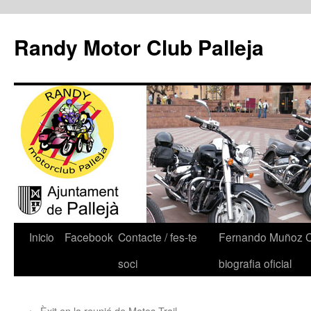
Randy Motor Club Palleja
Inicio
Facebook
Contacte / fes-te
Fernando Muñoz 
soci
biografia oficial
←
Èxit en la reunió de Motos Trail